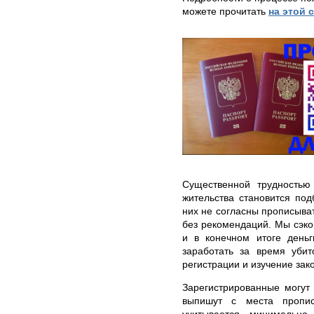
можете прочитать
на этой 
Существенной трудностью
жительства становится по
них не согласны прописыват
без рекомендаций. Мы сэко
и в конечном итоге день
заработать за время уби
регистрации и изучение зак
Зарегистрированные могут 
выпишут с места пропис
учитывается минимально