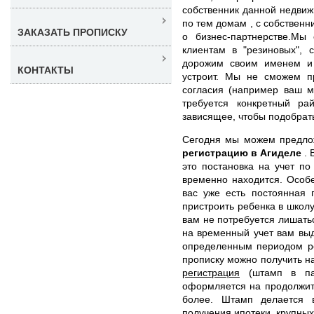
собственник данной недвиж
по тем домам , с собственн
ЗАКАЗАТЬ ПРОПИСКУ
о бизнес-партнерстве.Мы
клиентам в "резиновых", 
дорожим своим именем и 
КОНТАКТЫ
устроит. Мы не сможем пр
согласия (например ваш м
требуется конкретный р
зависящее, чтобы подобрат
Сегодня мы можем предл
регистрацию в Агиделе
.
это постановка на учет по
временно находится. Особе
вас уже есть постоянная 
пристроить ребенка в школу
вам не потребуется лишать
на временный учет вам вы
определенным периодом ре
прописку можно получить на
регистрация
(штамп в пас
оформляется на продолжит
более. Штамп делается 
получения ипотеки, крупных